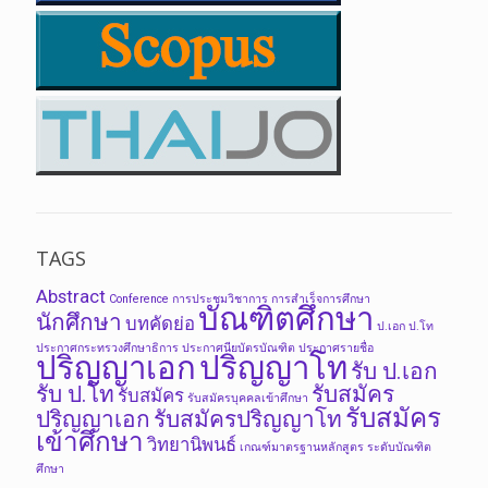
TAGS
Abstract
Conference
การประชุมวิชาการ
การสำเร็จการศึกษา
บัณฑิตศึกษา
นักศึกษา
บทคัดย่อ
ป.เอก
ป.โท
ประกาศกระทรวงศึกษาธิการ
ประกาศนียบัตรบัณฑิต
ประกาศรายชื่อ
ปริญญาเอก
ปริญญาโท
รับ ป.เอก
รับ ป.โท
รับสมัคร
รับสมัคร
รับสมัครบุคคลเข้าศึกษา
รับสมัคร
ปริญญาเอก
รับสมัครปริญญาโท
เข้าศึกษา
วิทยานิพนธ์
เกณฑ์มาตรฐานหลักสูตร ระดับบัณฑิต
ศึกษา