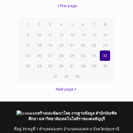
Prev page
1
2
3
4
5
6
7
8
9
10
11
12
13
14
15
16
17
18
19
20
21
22
23
24
25
26
27
28
29
30
31
32
33
34
35
36
37
38
39
40
41
42
43
Next page
สร้างและพัฒนาโดย งานฐานข้อมูล สำนักบัณฑิต
ศึกษา มหาวิทยาลัยเทคโนโลยีราชมงคลธัญบุรี
ที่อยู่ 39 หมู่ที่ 1 ตำบลคลองหก อำเภอคลองหลวง จังหวัดปทุมธานี