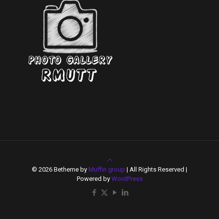
© 2026 Betheme by
Muffin group
| All Rights Reserved |
Powered by
WordPress